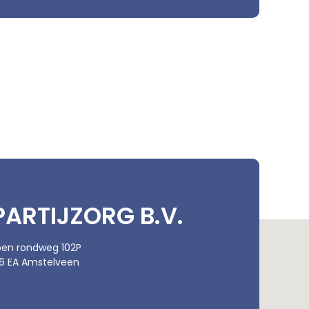
PARTIJZORG B.V.
pen rondweg 102P
86 EA Amstelveen